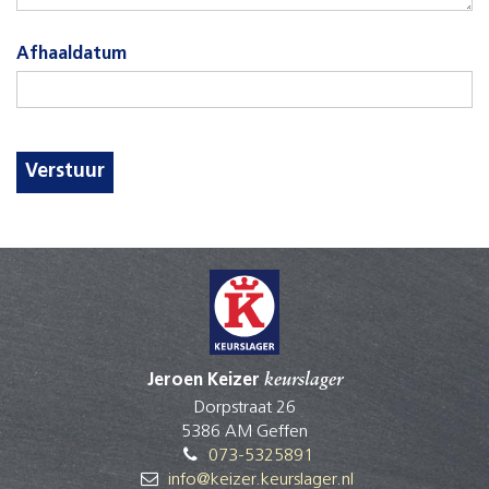
Afhaaldatum
Verstuur
Jeroen Keizer
keurslager
Dorpstraat 26
5386 AM Geffen
073-5325891
info@keizer.keurslager.nl