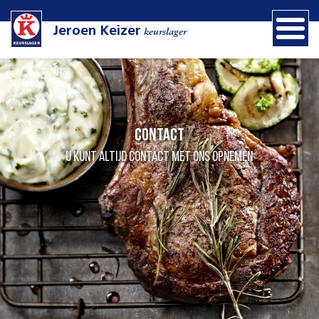
Jeroen Keizer
keurslager
Contact
U kunt altijd contact met ons opnemen