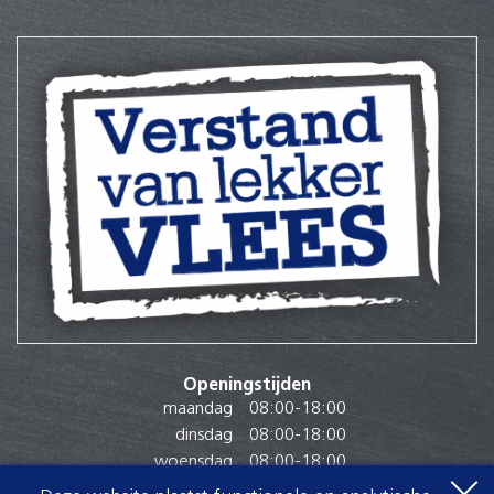
Openingstijden
maandag
08:00
-
18:00
dinsdag
08:00
-
18:00
woensdag
08:00
-
18:00
donderdag
08:00
-
18:00