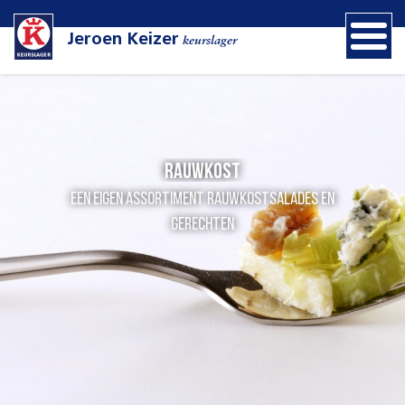
Jeroen Keizer
keurslager
Rauwkost
een eigen assortiment rauwkostsalades en
gerechten